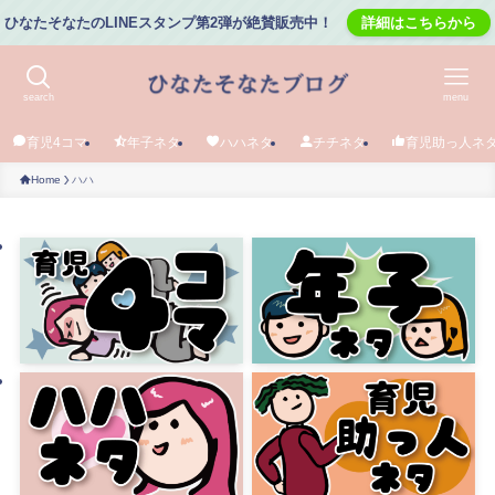
ひなたそなたのLINEスタンプ第2弾が絶賛販売中！
詳細はこちらから
search
menu
育児4コマ
年子ネタ
ハハネタ
チチネタ
育児助っ人ネ
Home
ハハ