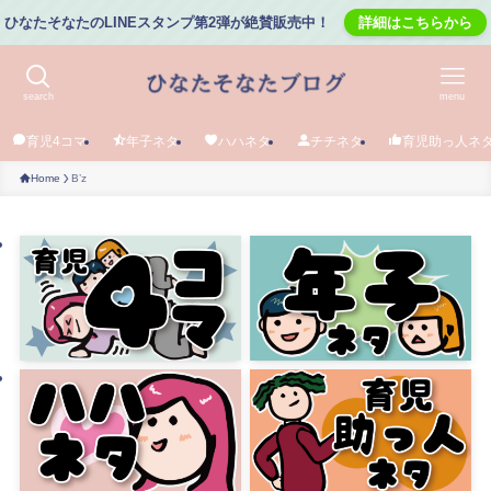
ひなたそなたのLINEスタンプ第2弾が絶賛販売中！
詳細はこちらから
search
menu
育児4コマ
年子ネタ
ハハネタ
チチネタ
育児助っ人ネ
Home
B’z