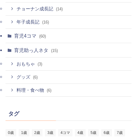
チョーナン成長記
(14)
年子成長記
(16)
育児4コマ
(60)
育児助っ人ネタ
(15)
おもちゃ
(3)
グッズ
(6)
料理・食べ物
(6)
タグ
0歳
1歳
2歳
3歳
4コマ
4歳
5歳
6歳
7歳