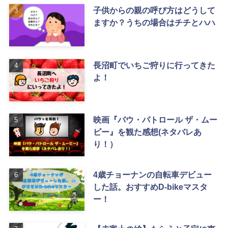
子供からの親の呼び方はどうして
ますか？うちの場合はチチとハハ
長沼町でいちご狩りに行ってきた
よ！
映画『パウ・パトロール ザ・ムー
ビー』を観た感想(ネタバレあ
り！）
4歳チョーナンの自転車デビュー
した話。おすすめD-bikeマスタ
ー！