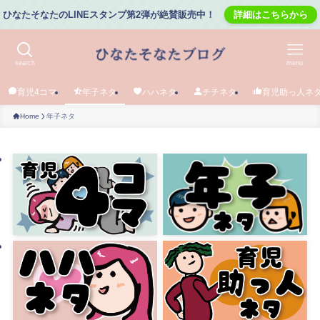
ひなたそなたのLINEスタンプ第2弾が絶賛販売中！
詳細はこちらから
search
menu
育児4コマ
年子ネタ
ハハネタ
チチネタ
育児助っ人ネ
Home
年子ネタ