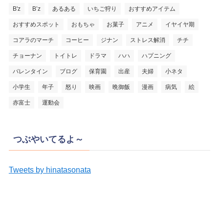
B'z
B’z
あるある
いちご狩り
おすすめアイテム
おすすめスポット
おもちゃ
お菓子
アニメ
イヤイヤ期
コアラのマーチ
コーヒー
ジナン
ストレス解消
チチ
チョーナン
トイトレ
ドラマ
ハハ
ハプニング
バレンタイン
ブログ
保育園
出産
夫婦
小ネタ
小学生
年子
怒り
映画
晩御飯
漫画
病気
絵
赤富士
運動会
つぶやいてるよ～
Tweets by hinatasonata