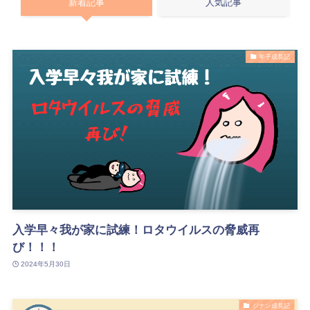
新着記事
人気記事
年子成長記
入学早々我が家に試練！ロタウイルスの脅威再
び！！！
2024年5月30日
ジナン成長記