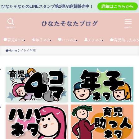
ひなたそなたのLINEスタンプ第2弾が絶賛販売中！
詳細はこちらから
search
menu
育児4コマ
年子ネタ
ハハネタ
チチネタ
育児助っ人ネ
Home
イヤイヤ期