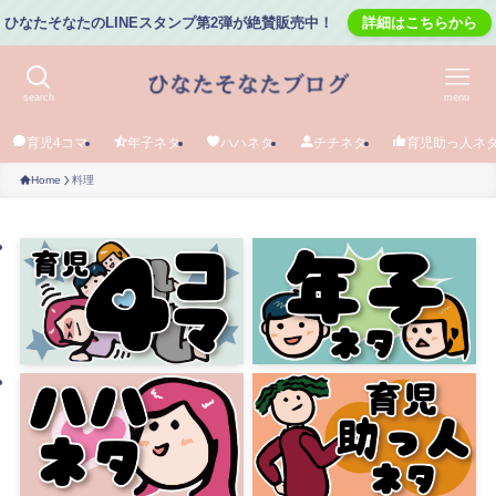
ひなたそなたのLINEスタンプ第2弾が絶賛販売中！
詳細はこちらから
search
menu
育児4コマ
年子ネタ
ハハネタ
チチネタ
育児助っ人ネ
Home
料理