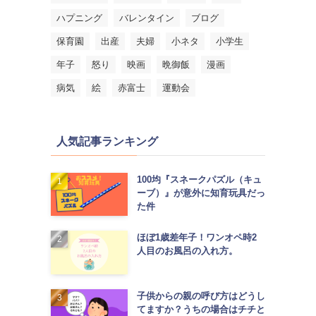
ハプニング
バレンタイン
ブログ
保育園
出産
夫婦
小ネタ
小学生
年子
怒り
映画
晩御飯
漫画
病気
絵
赤富士
運動会
人気記事ランキング
100均『スネークパズル（キュ
ーブ）』が意外に知育玩具だっ
た件
ほぼ1歳差年子！ワンオペ時2
人目のお風呂の入れ方。
子供からの親の呼び方はどうし
てますか？うちの場合はチチと