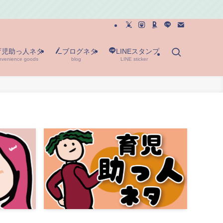
育児助っ人ネタ
ブログネタ
LINEスタンプ
nvenience goods
blog
LINE sticker