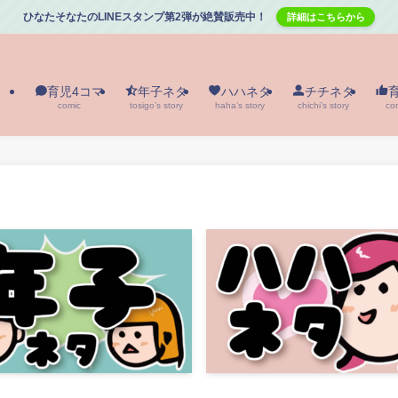
ひなたそなたのLINEスタンプ第2弾が絶賛販売中！
詳細はこちらから
育児4コマ
年子ネタ
ハハネタ
チチネタ
comic
tosigo’s story
haha’s story
chichi’s story
co