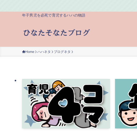
年子男児を必死で育児するハハの物語
Home
ハハネタ
ブログネタ