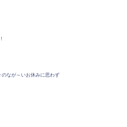
！
々のなが～いお休みに思わず