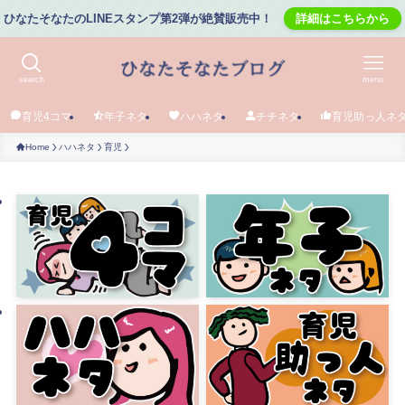
ひなたそなたのLINEスタンプ第2弾が絶賛販売中！
詳細はこちらから
search
menu
育児4コマ
年子ネタ
ハハネタ
チチネタ
育児助っ人ネ
Home
ハハネタ
育児