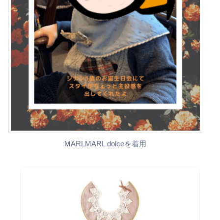
MARLMARL dolceを着用