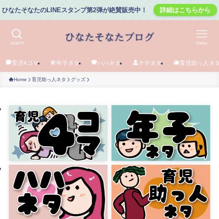
ひなたそなたのLINEスタンプ第2弾が絶賛販売中！
詳細はこちらから
search
menu
育児4コマ
年子ネタ
ハハネタ
チチネタ
育児助っ人ネ
Home
育児助っ人ネタ
グッズ