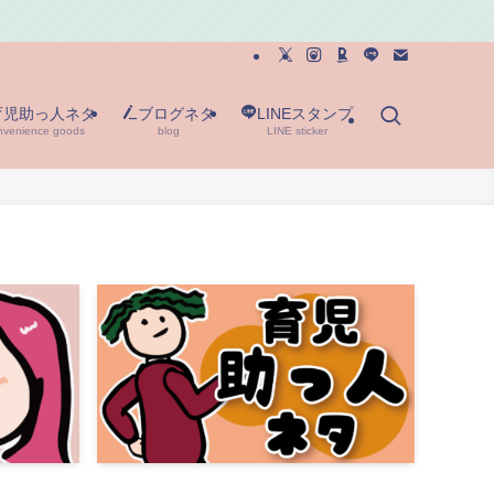
育児助っ人ネタ
ブログネタ
LINEスタンプ
nvenience goods
blog
LINE sticker