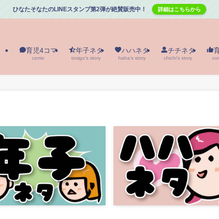
ひなたそなたのLINEスタンプ第2弾が絶賛販売中！
詳細はこちらから
育児4コマ
年子ネタ
ハハネタ
チチネタ
comic
tosigo’s story
haha’s story
chichi’s story
co