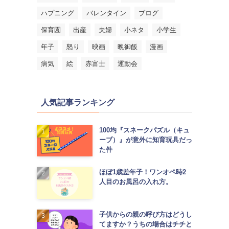
ハプニング
バレンタイン
ブログ
保育園
出産
夫婦
小ネタ
小学生
年子
怒り
映画
晩御飯
漫画
病気
絵
赤富士
運動会
人気記事ランキング
100均『スネークパズル（キュ
ーブ）』が意外に知育玩具だっ
た件
ほぼ1歳差年子！ワンオペ時2
人目のお風呂の入れ方。
子供からの親の呼び方はどうし
てますか？うちの場合はチチと