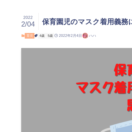
2022
保育園児のマスク着用義務
2/04
2022年2月4日
ハハ
育児
4歳
5歳