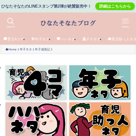
ひなたそなたのLINEスタンプ第2弾が絶賛販売中！
詳細はこちらから
search
menu
育児4コマ
年子ネタ
ハハネタ
チチネタ
育児助っ人ネ
Home
年子ネタ
年子成長記