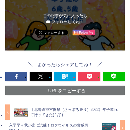
この記事が気に入ったら
フォローしてね！
Follow Me
よかったらシェアしてね！
URLをコピーする
【北海道神宮例祭（さっぽろ祭り）2022】年子連れ
て行ってきた( ﾟДﾟ)
入学早々我が家に試練！ロタウイルスの脅威再