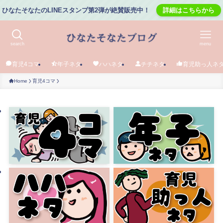
ひなたそなたのLINEスタンプ第2弾が絶賛販売中！
詳細はこちらから
search
menu
育児4コマ
年子ネタ
ハハネタ
チチネタ
育児助っ人ネ
Home
育児4コマ