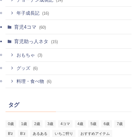
チョーナン成長記
(14)
年子成長記
(16)
育児4コマ
(60)
育児助っ人ネタ
(15)
おもちゃ
(3)
グッズ
(6)
料理・食べ物
(6)
タグ
0歳
1歳
2歳
3歳
4コマ
4歳
5歳
6歳
7歳
B'z
B’z
あるある
いちご狩り
おすすめアイテム