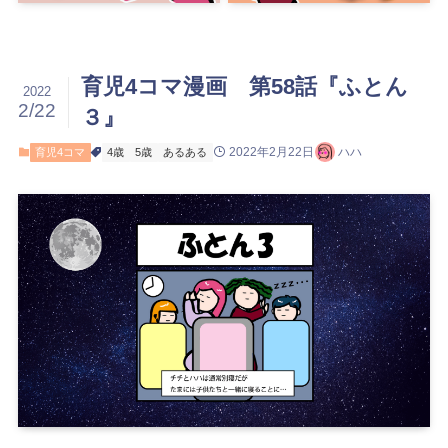
育児4コマ漫画 第58話『ふとん
2022
2/22
３』
2022年2月22日
ハハ
育児4コマ
4歳
5歳
あるある