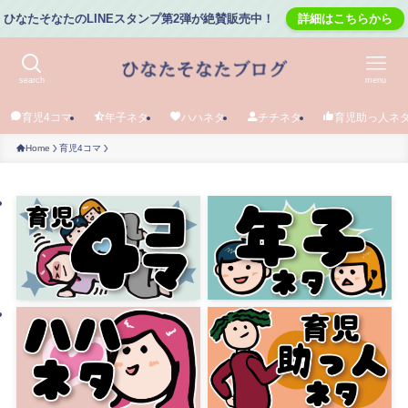
ひなたそなたのLINEスタンプ第2弾が絶賛販売中！
詳細はこちらから
search
menu
育児4コマ
年子ネタ
ハハネタ
チチネタ
育児助っ人ネ
Home
育児4コマ