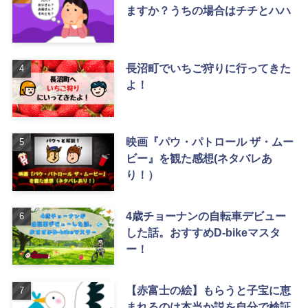
ますか？うちの場合はチチとハハ
長沼町でいちご狩りに行ってきた
よ！
映画『パウ・パトロール ザ・ムー
ビー』を観た感想(ネタバレあ
り！）
4歳チョーナンの自転車デビュー
した話。おすすめD-bikeマスタ
ー！
【赤富士の絵】もらうと子宝に恵
まれるのは本当か説を自分で検証