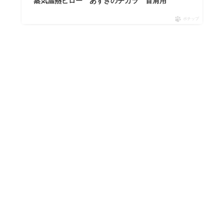
蒸気温熱ピロー あずきのチカラ 首肩用
ポチップ