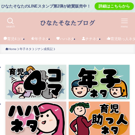
ひなたそなたのLINEスタンプ第2弾が絶賛販売中！
詳細はこちらから
search
menu
育児4コマ
年子ネタ
ハハネタ
チチネタ
育児助っ人ネ
Home
年子ネタ
ジナン成長記