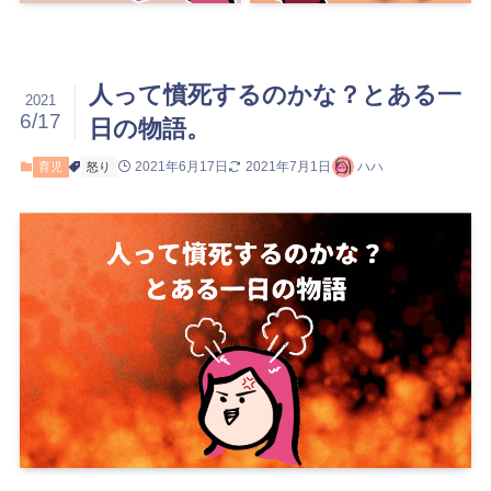
人って憤死するのかな？とある一
2021
6/17
日の物語。
2021年6月17日
2021年7月1日
ハハ
育児
怒り