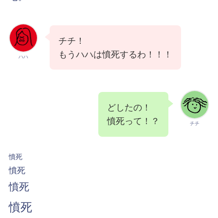
チチ！
もうハハは憤死するわ！！！
ハハ
どしたの！
憤死って！？
チチ
憤死
憤死
憤死
憤死