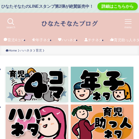
ひなたそなたのLINEスタンプ第2弾が絶賛販売中！
詳細はこちらから
search
menu
育児4コマ
年子ネタ
ハハネタ
チチネタ
育児助っ人ネ
Home
ハハネタ
育児